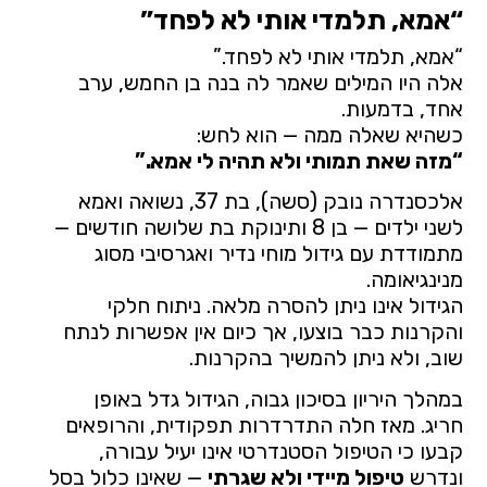
“אמא, תלמדי אותי לא לפחד”
“אמא, תלמדי אותי לא לפחד.”
אלה היו המילים שאמר לה בנה בן החמש, ערב
אחד, בדמעות.
כשהיא שאלה ממה — הוא לחש:
“מזה שאת תמותי ולא תהיה לי אמא.”
אלכסנדרה נובק (סשה), בת 37, נשואה ואמא
לשני ילדים — בן 8 ותינוקת בת שלושה חודשים —
מתמודדת עם גידול מוחי נדיר ואגרסיבי מסוג
מנינגיאומה.
הגידול אינו ניתן להסרה מלאה. ניתוח חלקי
והקרנות כבר בוצעו, אך כיום אין אפשרות לנתח
שוב, ולא ניתן להמשיך בהקרנות.
במהלך היריון בסיכון גבוה, הגידול גדל באופן
חריג. מאז חלה התדרדרות תפקודית, והרופאים
קבעו כי הטיפול הסטנדרטי אינו יעיל עבורה,
ונדרש
טיפול מיידי ולא שגרתי
— שאינו כלול בסל