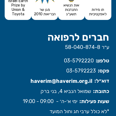
Israel Earth
אות הנשיא
Prize by
תו מידות
התנדבות
מגן שר
Union &
לאפקטיביות
תשע״ג
הבריאות 2010
Toyota
חברים לרפואה
ע״ר 58-040-874-8
טלפון:
03-5792220
פקס:
03-5792223
דוא״ל:
haverim@haverim.org.il
כתובת:
שמואל הנביא 4, בני ברק
שעות פעילות:
ימי א׳-ה׳ - 09:00 - 19:00
*לא כולל ערבי חג וחול המועד