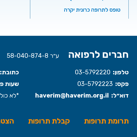
טופס לתרופה כרונית יקרה
חברים לרפואה
ע״ר 58-040-874-8
טלפון:
03-5792220
כתובת:
פקס:
03-5792223
שעות פע
דוא״ל:
haverim@haverim.org.il
*לא כולל
תרומת תרופות
קבלת תרופות
הצטר