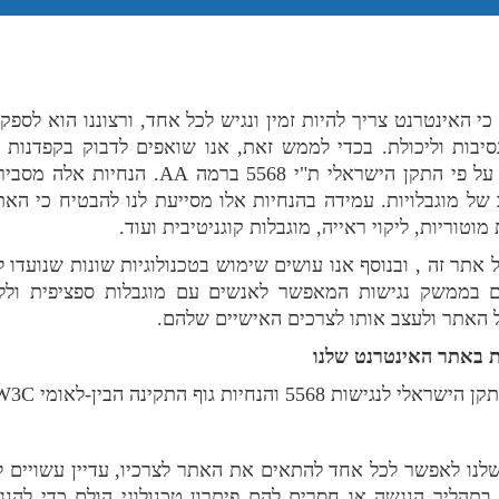
י האינטרנט צריך להיות זמין ונגיש לכל אחד, ורצוננו הוא לספ
יבות וליכולת. בכדי לממש זאת, אנו שואפים לדבוק בקפדנות
 התקן הישראלי ת"י 5568 ברמה
AA.
הנחיות אלה מסבירו
של מוגבלויות. עמידה בהנחיות אלו מסייעת לנו להבטיח כי האת
וטוריות, ליקוי ראייה, מוגבלות קוגניטיבית ועוד
.
 אתר זה , ובנוסף אנו עושים שימוש בטכנולוגיות שונות שנועדו ל
בממשק נגישות המאפשר לאנשים עם מוגבלות ספציפית ולל
אתר ולעצב אותו לצרכים האישיים שלהם
.
ת באתר האינטרנט שלנו
55 והנחיות גוף התקינה הבין-לאומי
W3C
לנו לאפשר לכל אחד להתאים את האתר לצרכיו, עדיין עשויים ל
תהליך הנגשה או חסרים להם פיתרון טכנולוגי הולם כדי להנגיש