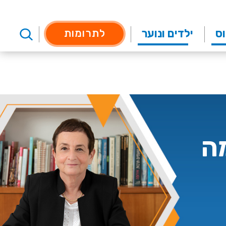
וס
ילדים ונוער
לתרומות
ה