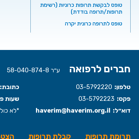
טופס לבקשת תרופות כרוניות (רשימת
תרופות/תרופה בודדת)
טופס לתרופה כרונית יקרה
חברים לרפואה
ע״ר 58-040-874-8
טלפון:
03-5792220
כתובת:
פקס:
03-5792223
שעות פע
דוא״ל:
haverim@haverim.org.il
*לא כולל
תרומת תרופות
קבלת תרופות
הצטר