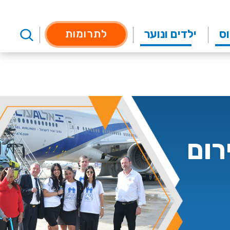
וס
ילדים ונוער
לתרומות
רום