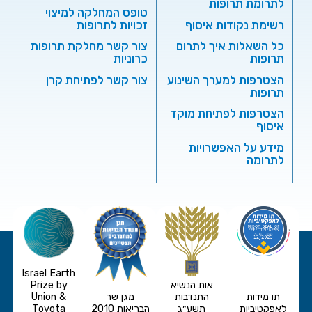
לתרומת תרופות
טופס המחלקה למיצוי
רשימת נקודות איסוף
זכויות לתרופות
כל השאלות איך לתרום
צור קשר מחלקת תרופות
תרופות
כרוניות
הצטרפות למערך השינוע
צור קשר לפתיחת קרן
תרופות
הצטרפות לפתיחת מוקד
איסוף
מידע על האפשרויות
לתרומה
Israel Earth
אות הנשיא
Prize by
תו מידות
התנדבות
מגן שר
Union &
לאפקטיביות
תשע״ג
הבריאות 2010
Toyota