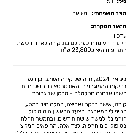
גיל:
51
מצב משפחתי:
נשואה
תיאור המקרה:
עדכון:
היתרה העומדת כעת לטובת קירה לאחר רכישת
התרופות היא כ23,800 ש"ח
בינואר 2024, חייה של קירה השתנו בן רגע.
בדיקות הממוגרפיה והאולטרסאונד השגרתיות
חשפו אבחנה מטלטלת - סרטן שד גרורתי.
קירה, אישה חזקה ואמיצה, החלה מיד במסע
הטיפולי המאתגר. הצעד הראשון היה טיפול
הורמונלי למשך שישה חודשים, ובהמשך החלה
בטיפולי כימותרפיה. לצד אלה, הרופאים המליצו
על תרופה חיונית - הנארטו, שלצערנו אינה כלולה