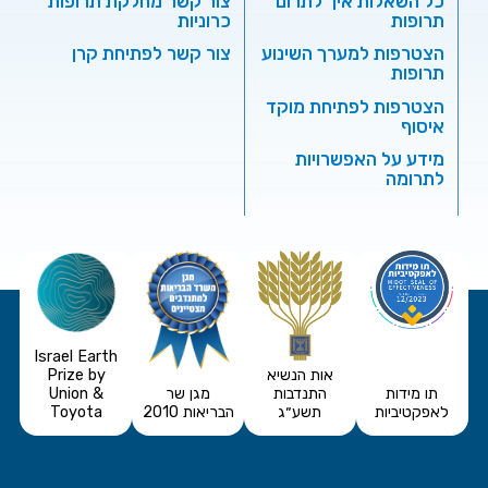
כל השאלות איך לתרום
צור קשר מחלקת תרופות
תרופות
כרוניות
הצטרפות למערך השינוע
צור קשר לפתיחת קרן
תרופות
הצטרפות לפתיחת מוקד
איסוף
מידע על האפשרויות
לתרומה
Israel Earth
אות הנשיא
Prize by
תו מידות
התנדבות
מגן שר
Union &
לאפקטיביות
תשע״ג
הבריאות 2010
Toyota