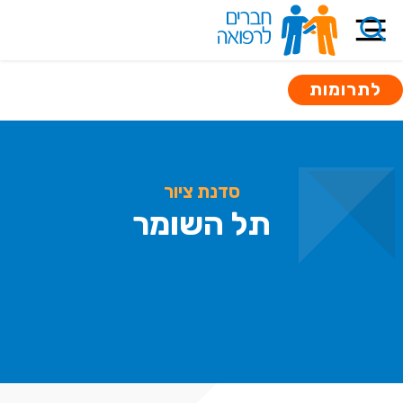
לתרומות
סדנת ציור
תל השומר